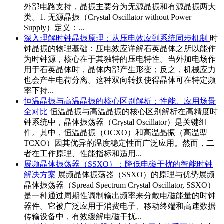
外部电路支持，晶振主要分为无源晶振和有源晶振两大
类。1. 无源晶振（Crystal Oscillator without Power
Supply）定义：...
深入理解时钟晶振原理：从压电效应到系统同步机制
时
钟晶振的物理基础：压电效应详解石英晶体之所以能作
为时钟源，核心在于其独特的压电特性。当外加电场作
用于石英晶体时，晶体内部产生形变；反之，机械应力
也会产生电荷分离。这种双向转换使得晶体可在特定频
率下持...
恒温晶振与高温晶振的核心区别解析：性能、应用场景
全对比
恒温晶振与高温晶振的核心区别解析在高精度时
钟系统中，晶体振荡器（Crystal Oscillator）是关键组
件。其中，恒温晶振（OCXO）和高温晶振（高温型
TCXO）因其优异的温度稳定性而广泛应用。然而，二
者在工作原理、性能指标和适用...
展频晶体振荡器（SSXO）：降低电磁干扰的智能时钟
解决方案
展频晶体振荡器（SSXO）的原理与优势展频
晶体振荡器（Spread Spectrum Crystal Oscillator, SSXO）
是一种通过周期性调制输出频率来分散电磁能量的时钟
器件。它被广泛应用于消费电子、移动终端和高速数据
传输设备中，有效缓解电磁干扰...