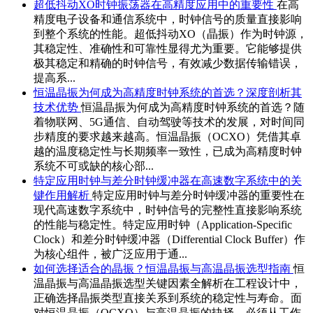
超低抖动XO时钟振荡器在高精度应用中的重要性
在高
精度电子设备和通信系统中，时钟信号的质量直接影响
到整个系统的性能。超低抖动XO（晶振）作为时钟源，
其稳定性、准确性和可靠性显得尤为重要。它能够提供
极其稳定和精确的时钟信号，有效减少数据传输错误，
提高系...
恒温晶振为何成为高精度时钟系统的首选？深度剖析其
技术优势
恒温晶振为何成为高精度时钟系统的首选？随
着物联网、5G通信、自动驾驶等技术的发展，对时间同
步精度的要求越来越高。恒温晶振（OCXO）凭借其卓
越的温度稳定性与长期频率一致性，已成为高精度时钟
系统不可或缺的核心部...
特定应用时钟与差分时钟缓冲器在高速数字系统中的关
键作用解析
特定应用时钟与差分时钟缓冲器的重要性在
现代高速数字系统中，时钟信号的完整性直接影响系统
的性能与稳定性。特定应用时钟（Application-Specific
Clock）和差分时钟缓冲器（Differential Clock Buffer）作
为核心组件，被广泛应用于通...
如何选择适合的晶振？恒温晶振与高温晶振选型指南
恒
温晶振与高温晶振选型关键因素全解析在工程设计中，
正确选择晶振类型直接关系到系统的稳定性与寿命。面
对恒温晶振（OCXO）与高温晶振的抉择，必须从工作