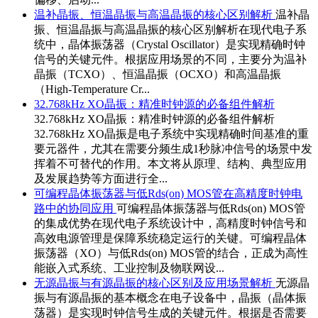
温补晶振、恒温晶振与高温晶振的核心区别解析
温补晶
振、恒温晶振与高温晶振的核心区别解析在现代电子系
统中，晶体振荡器（Crystal Oscillator）是实现精确时钟
信号的关键元件。根据应用场景的不同，主要分为温补
晶振（TCXO）、恒温晶振（OCXO）和高温晶振
（High-Temperature Cr...
32.768kHz XO晶振：精准时钟源的必备组件解析
32.768kHz XO晶振：精准时钟源的必备组件解析
32.768kHz XO晶振是电子系统中实现精确时间基准的重
要元器件，尤其在需要分频生成1秒脉冲信号的场景中发
挥着不可替代的作用。本文将从原理、结构、典型应用
及发展趋势等方面进行全...
可编程晶体振荡器与低Rds(on) MOS管在高精度时钟电
路中的协同应用
可编程晶体振荡器与低Rds(on) MOS管
的集成优势在现代电子系统设计中，高精度时钟信号和
高效电源管理是保障系统稳定运行的关键。可编程晶体
振荡器（XO）与低Rds(on) MOS管的结合，正成为高性
能嵌入式系统、工业控制及物联网设...
无源晶振与有源晶振的核心区别及应用场景解析
无源晶
振与有源晶振的基本概念在电子设备中，晶振（晶体振
荡器）是实现时钟信号生成的关键元件。根据是否需要