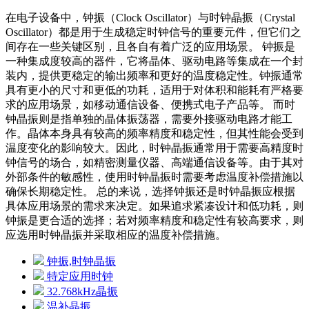
在电子设备中，钟振（Clock Oscillator）与时钟晶振（Crystal
Oscillator）都是用于生成稳定时钟信号的重要元件，但它们之
间存在一些关键区别，且各自有着广泛的应用场景。 钟振是
一种集成度较高的器件，它将晶体、驱动电路等集成在一个封
装内，提供更稳定的输出频率和更好的温度稳定性。钟振通常
具有更小的尺寸和更低的功耗，适用于对体积和能耗有严格要
求的应用场景，如移动通信设备、便携式电子产品等。 而时
钟晶振则是指单独的晶体振荡器，需要外接驱动电路才能工
作。晶体本身具有较高的频率精度和稳定性，但其性能会受到
温度变化的影响较大。因此，时钟晶振通常用于需要高精度时
钟信号的场合，如精密测量仪器、高端通信设备等。由于其对
外部条件的敏感性，使用时钟晶振时需要考虑温度补偿措施以
确保长期稳定性。 总的来说，选择钟振还是时钟晶振应根据
具体应用场景的需求来决定。如果追求紧凑设计和低功耗，则
钟振是更合适的选择；若对频率精度和稳定性有较高要求，则
应选用时钟晶振并采取相应的温度补偿措施。
钟振,时钟晶振
特定应用时钟
32.768kHz晶振
温补晶振