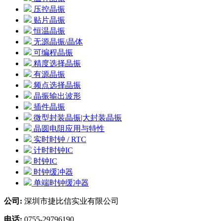
压控晶振
贴片晶振
恒温晶振
无源晶振/晶体
可编程晶振
精度选择晶振
有源晶振
频点选择晶振
晶振输出波形
插件晶振
微型封装晶振|大封装晶振
晶圆电阻应用与特性
实时时钟 / RTC
计时时钟IC
时钟IC
时钟缓冲器
单端时钟缓冲器
公司:
深圳市捷比信实业有限公司
电话:
0755-29796190