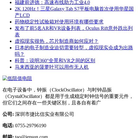
福建前进德：高速布线助力工业4.0
2K 120Hz！三星Galaxy Tab S7平板电脑首次使用华星国
产LCD
药物稳定性试验箱对使用环境有哪些要求
发布了前5名AR和VR设备列表，Oculus Rift意外跌出列
表
虚拟现实很热，芯片制造商如何应对？
日本的电子制造业迫切需要转型，虚拟现实会成为出路
吗？
科普：说明360°全景和VR之间的区别
马来西亚的菠萝叶可以用作无人机
在电子设备中，钟振（ClockOscillator）与时钟晶振
（CrystalOscillator）都是用于生成稳定时钟信号的重要元件，
但它们之间存在一些关键区别，且各自有着广
公司:
深圳市捷比信实业有限公司
电话:
0755-29796190
邮箱:
tao@jepsun.com