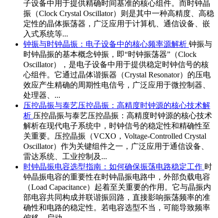
子设备中用于提供精确时间基准的核心组件。而时钟晶
振（Clock Crystal Oscillator）则是其中一种高精度、高稳
定性的晶体振荡器，广泛应用于计算机、通信设备、嵌
入式系统等...
钟振与时钟晶振：电子设备中的核心频率源解析
钟振与
时钟晶振的基本概念钟振，即“时钟振荡器”（Clock
Oscillator），是电子设备中用于提供稳定时钟信号的核
心组件。它通过晶体谐振器（Crystal Resonator）的压电
效应产生精确的周期性电信号，广泛应用于微控制器、
处理器、...
压控晶振与泰艺压控晶振：高精度时钟源的核心技术解
析
压控晶振与泰艺压控晶振：高精度时钟源的核心技术
解析在现代电子系统中，时钟信号的稳定性和精确性至
关重要。压控晶振（VCXO，Voltage-Controlled Crystal
Oscillator）作为关键组件之一，广泛应用于通信设备、
雷达系统、工业控制及...
时钟晶振电容选型指南：如何确保振荡电路稳定工作
时
钟晶振电容的重要性在时钟晶振电路中，外部负载电容
（Load Capacitance）起着至关重要的作用。它与晶振内
部电容共同构成并联谐振回路，直接影响振荡频率的准
确性和电路的稳定性。若电容选型不当，可能导致频率
偏移、启动...