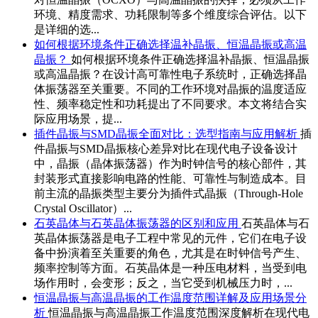
环境、精度需求、功耗限制等多个维度综合评估。以下
是详细的选...
如何根据环境条件正确选择温补晶振、恒温晶振或高温
晶振？
如何根据环境条件正确选择温补晶振、恒温晶振
或高温晶振？在设计高可靠性电子系统时，正确选择晶
体振荡器至关重要。不同的工作环境对晶振的温度适应
性、频率稳定性和功耗提出了不同要求。本文将结合实
际应用场景，提...
插件晶振与SMD晶振全面对比：选型指南与应用解析
插
件晶振与SMD晶振核心差异对比在现代电子设备设计
中，晶振（晶体振荡器）作为时钟信号的核心部件，其
封装形式直接影响电路的性能、可靠性与制造成本。目
前主流的晶振类型主要分为插件式晶振（Through-Hole
Crystal Oscillator）...
石英晶体与石英晶体振荡器的区别和应用
石英晶体与石
英晶体振荡器是电子工程中常见的元件，它们在电子设
备中扮演着至关重要的角色，尤其是在时钟信号产生、
频率控制等方面。石英晶体是一种压电材料，当受到电
场作用时，会变形；反之，当它受到机械压力时，...
恒温晶振与高温晶振的工作温度范围详解及应用场景分
析
恒温晶振与高温晶振工作温度范围深度解析在现代电